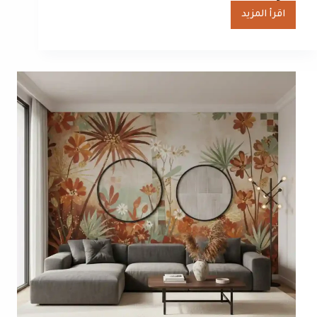
اقرأ المزيد
معلم
صباغ
جوتن
الشويخ