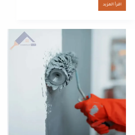
اقرأ المزيد
صباغ
رخيص
الجهراء