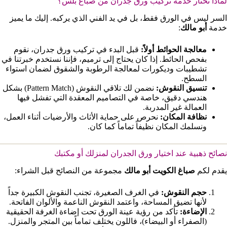
لماذا تختار خدمة تركيب ورق جدران من صباغ بلس؟
السر ليس في الورق فقط، بل في يد الفني الذي يركبه. إليك ما يميز
خدمة
أبو مالك
:
معالجة الحوائط أولاً:
قبل البدء في تركيب ورق جدران، نقوم
بفحص الحائط. إذا كان يحتاج إلى ترميم، فإننا نستخدم خبرتنا في
تشطيبات وديكورات لمعالجة الرطوبة والشقوق لضمان استواء
السطح.
تنسيق النقوش:
نضمن لك تلاقي النقوش (Pattern Match) بشكل
هندسي دقيق، خاصة في التصاميم المعقدة التي تفشل فيها
العمالة غير المدربة.
نظافة المكان:
نحرص على حماية الأثاث والأرضيات أثناء العمل،
ونسلمك المكان نظيفاً تماماً كما كان.
نصائح ذهبية عند اختيار ورق الجدران لمنزلك أو مكتبك
يقدم لكم
صباغ الكويت أبو مالك
مجموعة من النصائح قبل الشراء:
حجم النقوش:
في الغرف الصغيرة، تجنب النقوش الكبيرة جداً
لأنها تضيق المساحة، واعتمد النقوش الناعمة والألوان الفاتحة.
الإضاءة:
تأكد من رؤية عينة الورق تحت إضاءة الغرفة الحقيقية
(الصفراء أو البيضاء)، فاللون يختلف تماماً بين المتجر والمنزل.