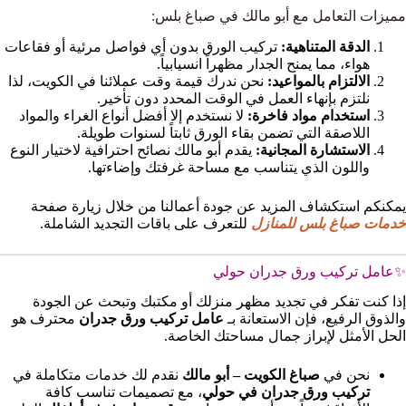
مميزات التعامل مع أبو مالك في صباغ بلس:
الدقة المتناهية:
تركيب الورق بدون أي فواصل مرئية أو فقاعات
هواء، مما يمنح الجدار مظهراً انسيابياً.
الالتزام بالمواعيد:
نحن ندرك قيمة وقت عملائنا في الكويت، لذا
نلتزم بإنهاء العمل في الوقت المحدد دون تأخير.
استخدام مواد فاخرة:
لا نستخدم إلا أفضل أنواع الغراء والمواد
اللاصقة التي تضمن بقاء الورق ثابتاً لسنوات طويلة.
الاستشارة المجانية:
يقدم أبو مالك نصائح احترافية لاختيار النوع
واللون الذي يتناسب مع مساحة غرفتك وإضاءتها.
يمكنكم استكشاف المزيد عن جودة أعمالنا من خلال زيارة صفحة
خدمات صباغ بلس للمنازل
للتعرف على باقات التجديد الشاملة.
✨عامل تركيب ورق جدران حولي
إذا كنت تفكر في تجديد مظهر منزلك أو مكتبك وتبحث عن الجودة
والذوق الرفيع، فإن الاستعانة بـ
عامل تركيب ورق جدران
محترف هو
الحل الأمثل لإبراز جمال مساحتك الخاصة.
نحن في
صباغ الكويت – أبو مالك
نقدم لك خدمات متكاملة في
تركيب ورق جدران في حولي
، مع تصميمات تناسب كافة