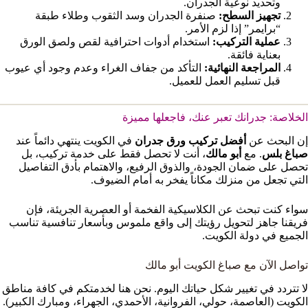
وتحديد نوعية الجدران.
تجهيز السطح:
صنفرة الجدران وسد الثقوب وطلاء طبقة
“برايمر” إذا لزم الأمر.
عملية التركيب:
استخدام أدوات احترافية لقص ولصق الورق
بعناية فائقة.
المراجعة النهائية:
التأكد من جفاف الغراء وعدم وجود أي عيوب
قبل تسليم العمل للعميل.
الخلاصة: جدرانك تعبر عنك، فاجعلها مميزة
إن البحث عن
أفضل تركيب ورق جدران
في الكويت ينتهي دائماً عند
صباغ بلس
. مع
أبو مالك
، أنت لا تحصل فقط على خدمة تركيب، بل
تحصل على ضمان الجودة، والذوق الرفيع، والاهتمام بأدق التفاصيل
التي تجعل من منزلك مكاناً يفخر به أمام الضيوف.
سواء كنت تبحث عن الكلاسيكية الفخمة أو العصرية الجريئة، فإن
فريقنا جاهز لتحويل رؤيتك إلى واقع ملموس وبأسعار تنافسية تناسب
الجميع في دولة الكويت.
تواصل الآن مع صباغ الكويت أبو مالك
لا تتردد في تغيير شكل حياتك اليوم. نحن هنا لخدمتكم في كافة مناطق
الكويت (العاصمة، حولي، الفروانية، الأحمدي، الجهراء، ومبارك الكبير).