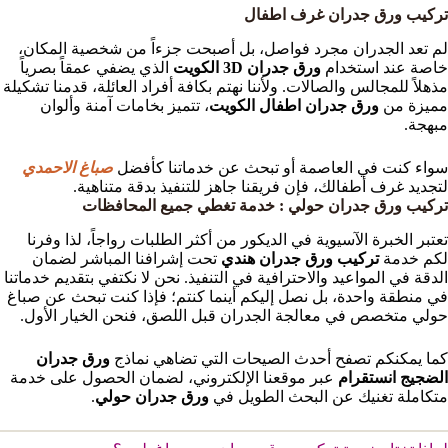
تركيب ورق جدران غرف اطفال
لم تعد الجدران مجرد فواصل، بل أصبحت جزءاً من شخصية المكان،
خاصة عند استخدام
ورق جدران 3D الكويت
الذي يضفي عمقاً بصرياً
مذهلاً للمجالس والصالات. ولأننا نهتم بكافة أفراد العائلة، قدمنا تشكيلة
مميزة من
ورق جدران اطفال الكويت
، تتميز بخامات آمنة وألوان
مبهجة.
سواء كنت في العاصمة أو تبحث عن خدماتنا كأفضل
صباغ الاحمدي
لتجديد غرف أطفالك، فإن فريقنا جاهز للتنفيذ بدقة متناهية.
تركيب ورق جدران حولي : خدمة تغطي جميع المحافظات
تعتبر الخبرة الآسيوية في الديكور من أكثر الطلبات رواجاً، لذا وفرنا
لكم خدمة
تركيب ورق جدران هندي
تحت إشرافنا المباشر لضمان
الدقة في المواعيد والاحترافية في التنفيذ. نحن لا نكتفي بتقديم خدماتنا
في منطقة واحدة، بل نصل إليكم أينما كنتم؛ فإذا كنت تبحث عن صباغ
حولي متخصص في معالجة الجدران قبل اللصق، فنحن الخيار الأول.
كما يمكنكم تصفح أحدث الصيحات التي تضاهي نماذج
ورق جدران
الضجيج انستقرام
عبر موقعنا الإلكتروني، لضمان الحصول على خدمة
متكاملة تغنيك عن البحث الطويل في
ورق جدران حولي
.