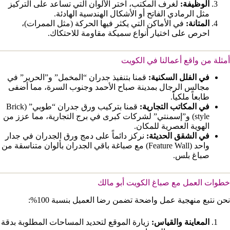
الوظيفة:
لغرف المكتب، اختر الألوان التي تساعد على التركيز
مثل الرمادي الفاتح أو الأشكال الهندسية الهادئة.
المتانة:
في الأماكن التي يكثر فيها الحركة (مثل الممرات)،
احرص على اختيار أنواع سميكة مقاومة للاحتكاك.
أمثلة من واقع أعمالنا في الكويت
في الفلل السكنية:
قمنا بتنفيذ جدران “المخمل” و”الحرير” في
مجالس الرجال بمدينة صباح الأحمد وجنوب السرة، مما أضفى
طابعاً ملكياً.
في المكاتب التجارية:
قمنا بتركيب ورق جدران “طوبي” (Brick
style) و”إسمنتي” لشركات كبرى في برج التجارية، مما عزز من
الهوية العصرية للمكان.
في الشقق الحديثة:
نركز دائماً على دمج ورق الجدران في جدار
واحد (Feature Wall) مع صباغة باقي الجدران بألوان متناسقة من
صباغ بلس.
خطوات العمل مع صباغ الكويت أبو مالك
نحن نتبع منهجية عمل واضحة تضمن رضا العميل بنسبة 100%:
المعاينة والقياس:
زيارة الموقع لتحديد المساحات المطلوبة بدقة