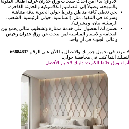
الأذواق؛ بدءاً من أحدث صيحات
ورق جدران غرف أطفال
الملونة
والمبهجة، وصولاً إلى التصاميم الكلاسيكية والحديثة الفاخرة.
نحن نغطي كافة مناطق وقرط حولي الحيوية بدقة متناهية
وسرعة في التنفيذ، مثل: (السالمية، حولي الرئيسية، الشعب،
الرميثية، بيان، ومشرف).
نضمن لك الحصول على خدمة ممتازة وتشطيب مثالي يجمع بين
الفخامة والأسعار المناسبة لمن يبحث عن
ورق جدران رخيص
وعالي الجودة في آنٍ واحد.
لا تتردد في تجميل جدرانك والاتصال بنا الآن على الرقم
66684832
لنصلك أينما كنت في محافظة حولي.
أنواع ورق حائط الكويت: دليلك لاختيار الأفضل