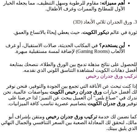
أهم مميزاته:
مقاوم للرطوبة وسهل التنظيف، مما يجعله الخيار
الأول للمطابخ والممرات وغرف الأطفال.
3. ورق الجدران ثلاثي الأبعاد (3D)
ثورة في عالم
ديكور الكويت
، حيث يعطي إيحاءً بالاتساع والعمق.
أين يستخدم؟
في المكاتب الحديثة، صالات الاستقبال، أو غرف
الألعاب (Gaming Rooms) لإضافة لمسة مستقبلية مبهرة.
للحصول على نتائج مذهلة تدمج بين الورق والطلاء، ننصحك بمتابعة
أفضل دهانات الكويت لمشاهدة التناسق اللوني الذي نقدمه.
تركيب ورق جدران رخيص
إذا كنت تبحث عن الأناقة التي تجمع بين الجودة والتوفير، فنحن نوفر
لك أفضل خيارات
ورق جدران رخيص الكويت
بمواصفات عالمية. نحن
ندرك في “صباغ بلس” أن العميل يبحث عن التميز؛ لذا حرصنا على
توفير
ورق جدران الكويت
بتصاميم عصرية تناسب كافة الميزانيات.
كما نضمن لك خدمة
تركيب ورق جدران رخيص
ومتقن بإشراف أبو
مالك، لنحقق لك المعادلة الصعبة بين السعر التنافسي والجمال النهائي
الذي يليق ببيتك.