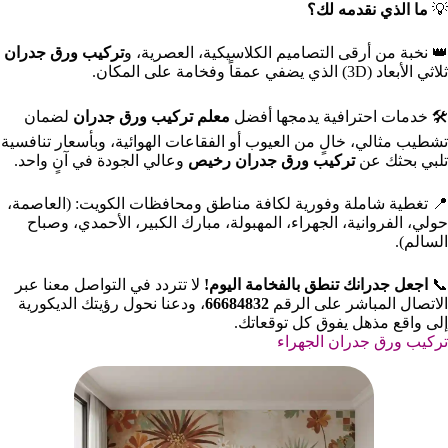
💡
ما الذي نقدمه لك؟
👑 نخبة من أرقى التصاميم الكلاسيكية، العصرية، و
تركيب ورق جدران
ثلاثي الأبعاد (3D) الذي يضفي عمقاً وفخامة على المكان.
🛠️ خدمات احترافية يدمجها أفضل
معلم تركيب ورق جدران
لضمان
تشطيب مثالي، خالٍ من العيوب أو الفقاعات الهوائية، وبأسعار تنافسية
تلبي بحثك عن
تركيب ورق جدران رخيص
وعالي الجودة في آنٍ واحد.
📍 تغطية شاملة وفورية لكافة مناطق ومحافظات الكويت: (العاصمة،
حولي، الفروانية، الجهراء، المهبولة، مبارك الكبير، الأحمدي، وصباح
السالم).
📞
اجعل جدرانك تنطق بالفخامة اليوم!
لا تتردد في التواصل معنا عبر
الاتصال المباشر على الرقم
66684832
، ودعنا نحول رؤيتك الديكورية
إلى واقع مذهل يفوق كل توقعاتك.
تركيب ورق جدران الجهراء