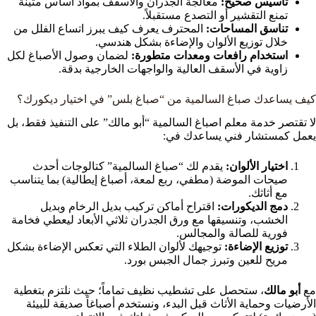
تأسيس صحيح:
معالجة الجدران والأسقف بمواد أساس متينة
تمنع التقشير أو التصدع مستقبلاً.
تناسق المساحات:
المحترف يعرف كيف يبرز اتساع الفلل من
خلال توزيع الألوان والإضاءة بشكل هندسي.
استخدام رافعات ومعدات متطورة:
لضمان وصول الأصباغ لكل
زاوية في الأسقف العالية والواجهات الخارجية بدقة.
كيف يساعدك صباغ السالمية من “صباغ بلس” في اختيار ديكورك؟
لا تقتصر خدمة معلم اصباغ السالمية “أبو مالك” على التنفيذ فقط، بل
يعمل كمستشار فني يساعدك في:
اختيار الألوان:
يقدم لك “صباغ السالمية” كتالوجات أحدث
صيحات الموضة (مطفي، ربع لمعة، أصباغ إيطالية) بما يتناسب
مع أثاثك.
دمج الديكورات:
اقتراح أماكن تركيب بديل الرخام وبديل
الخشب، وتنسيقها مع ورق الجدران ثلاثي الأبعاد ليعطي فخامة
فورية للصالة والمجالس.
توزيع الإضاءة:
توجيهك لألوان الطلاء التي تعكس الإضاءة بشكل
مريح للعين وتبرز جمال الجبس بورد.
مع
أبو مالك
، ستحصل على تشطيب نظيف تماماً؛ حيث نلتزم بتغطية
الأرضيات وحماية الأثاث قبل البدء، ونستخدم أصباغاً صديقة للبيئة