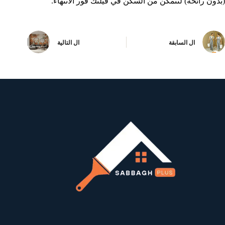
(بدون رائحة) لتتمكن من السكن في فيلتك فور الانتهاء.
ال
السابقة
ال
التالية