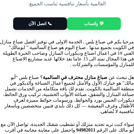
العالمية بأسعار تنافسية تناسب الجميع.
💬 واتساب
📞 اتصل الآن
مرحبا بكم في صباغ بلس , الخدمة الاولى في توفير افضل صباغ منازل
في الكويت بجميع مدنها . صباغ اليوم هو صباغ السالمية ” ابومالك”
الفني #1 في اعمال اصباغ وديكورات المنازل وصاحب الخبرة الطويلة
في هذا المجال تمتد الى 15 عاما نفذ خلالها عديد مشاريع الاصباغ
للمنازل والمؤسسات والشركات .
هل تبحث عن
صباغ منازل محترف في السالمية
؟ صباغ بلس “أبو
مالك” هو خيارك الأول والأمثل لجميع أعمال الصباغة والديكور في
منطقة السالمية بالكويت. نقدم لك باقة متكاملة من الخدمات تشمل
صباغة المنازل والشقق، صباغة الأبواب الخشبية، تركيب ورق الحائط،
ديكورات الجبس بورد والحوائط، ورسومات حوائط مميزة لغرف
الأطفال وغرف المعيشة — كل ذلك بأيدي فنيين متخصصين وبأسعار
تنافسية لا تُضاهى.
سواء كنت تريد تجديد منزلك أو تشطيب شقتك الجديدة، تواصل الآن مع
أبو مالك على الرقم
94982011
واحصل على معاينة مجانية في أقرب