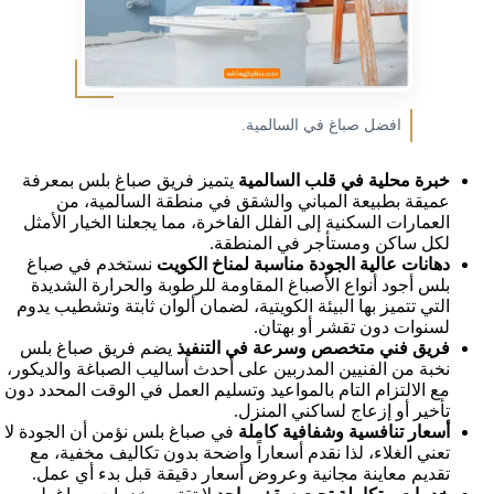
افضل صباغ في السالمية.
خبرة محلية في قلب السالمية
يتميز فريق صباغ بلس بمعرفة
عميقة بطبيعة المباني والشقق في منطقة السالمية، من
العمارات السكنية إلى الفلل الفاخرة، مما يجعلنا الخيار الأمثل
لكل ساكن ومستأجر في المنطقة.
دهانات عالية الجودة مناسبة لمناخ الكويت
نستخدم في صباغ
بلس أجود أنواع الأصباغ المقاومة للرطوبة والحرارة الشديدة
التي تتميز بها البيئة الكويتية، لضمان ألوان ثابتة وتشطيب يدوم
لسنوات دون تقشر أو بهتان.
فريق فني متخصص وسرعة في التنفيذ
يضم فريق صباغ بلس
نخبة من الفنيين المدربين على أحدث أساليب الصباغة والديكور،
مع الالتزام التام بالمواعيد وتسليم العمل في الوقت المحدد دون
تأخير أو إزعاج لساكني المنزل.
أسعار تنافسية وشفافية كاملة
في صباغ بلس نؤمن أن الجودة لا
تعني الغلاء، لذا نقدم أسعاراً واضحة بدون تكاليف مخفية، مع
تقديم معاينة مجانية وعروض أسعار دقيقة قبل بدء أي عمل.