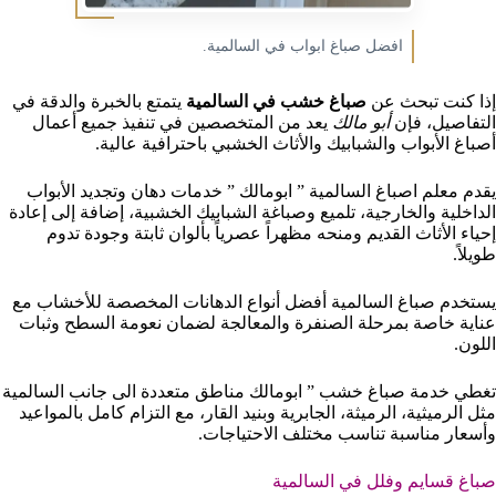
افضل صباغ ابواب في السالمية.
إذا كنت تبحث عن
صباغ خشب في السالمية
يتمتع بالخبرة والدقة في
التفاصيل، فإن
أبو مالك
يعد من المتخصصين في تنفيذ جميع أعمال
أصباغ الأبواب والشبابيك والأثاث الخشبي باحترافية عالية.
يقدم معلم اصباغ السالمية ” ابومالك ” خدمات دهان وتجديد الأبواب
الداخلية والخارجية، تلميع وصباغة الشبابيك الخشبية، إضافة إلى إعادة
إحياء الأثاث القديم ومنحه مظهراً عصرياً بألوان ثابتة وجودة تدوم
طويلاً.
يستخدم صباغ السالمية أفضل أنواع الدهانات المخصصة للأخشاب مع
عناية خاصة بمرحلة الصنفرة والمعالجة لضمان نعومة السطح وثبات
اللون.
تغطي خدمة صباغ خشب ” ابومالك مناطق متعددة الى جانب السالمية
مثل الرميثية، الرميثة، الجابرية وبنيد القار، مع التزام كامل بالمواعيد
وأسعار مناسبة تناسب مختلف الاحتياجات.
صباغ قسايم وفلل في السالمية