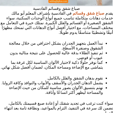
صباغ شقق وقسائم القادسية
يقدم
صباغ شقق وقسائم
في القادسية بإشراف المعلم أبو مالك
خدمات دهانات متكاملة تناسب جميع أنواع الوحدات السكنية، سواء
الشقق الصغيرة أو القسائم والفلل الكبيرة. نمتلك خبرة في التعامل مع
مختلف المساحات، مع اختيار أفضل أنواع الدهانات التي تمنحك مظهرًا
أنيقًا وتشطيبًا متناسقًا يدوم طويلًا.
نبدأ العمل بتجهيز الجدران بشكل احترافي من خلال معالجة
الشقوق وصنفرة الأسطح.
ثم تنفيذ الطلاء بدقة عالية للحصول على نتيجة مثالية بدون
عيوب أو فوضى.
كما نوفر حلولًا ذكية لاختيار الألوان المناسبة لكل غرفة بما
يتماشى مع الإضاءة ومساحة المكان، لضمان أفضل شكل نهائي.
نقوم بدهان الشقق والفلل بالكامل.
يشمل الدهان الجدران والأسقف والأبواب والنوافذ وكافة الزوايا.
نهتم بتنسيق الألوان بصور مناسبة للمكان من حيث الإضاءة
والمساحة ليظهر أكثر اتساعًا وأناقة.
سواء كنت ترغب في تجديد شقتك أو إعادة صبغ قسيمتك بالكامل،
نضمن لك سرعة في التنفيذ، التزام بالمواعيد، ونظافة تامة بعد انتهاء
العمل.