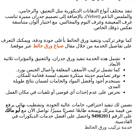
ننفذ مختلف أنواع الدهانات الديكورية مثل التعتيق، والرخامي،
والملمس الناعم (Velvet)، بالإضافة إلى تصميم جدران مميزة تناسب
غرف المعيشة وغرف النوم والمجالس، مع اختيار ألوان متناسقة
تعكس ذوقك الخاص.
كما نوفر تركيب وتنفيذ ورق الحائط بأعلى جودة ودقة، ويمكنك التعرف
على تفاصيل الخدمة من خلال مقال
صباغ ورق حائط
عبر موقعنا.
تشمل هذه الخدمة تنفيذ ورق جدران، والتعتيق والمؤثرات ثلاثية
الأبعاد.
كما تشمل تركيب الأسقف المعلقة وأعمال الجبس بورد.
نوفر تصاميم حديثة مبتكرة تضيف لمسة فخامة للمكان.
نستخدم أجود وأفضل المواد والخامات لضمان نتائج طويلة
المدى.
نحرص على عدم إحداث أي فوضى أو تلفيات في مكان العمل.
نضمن لك تنفيذ احترافي، خامات عالية الجودة، وتشطيب نهائي يرفع
من قيمة منزلك ويمنحه طابعًا عصريًا مميزًا. تواصل الآن مع
أبو مالك
على الرقم
94982011
واحصل على أفضل خدمات الديكورات في
القادسية.
خدمة تركيب ورق الحائط