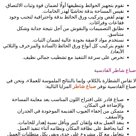
نقوم بتجهيز الحوائط وتنظيفها أولًا لضمان قوة وثبات الالتصاق.
نقيس المساحة بدقة تحاشيًا لهدر الخامات.
نهتم لقص وتركيب ورق الحائط بدقة واحترافية لتجنب وجود
فقاعات وفراغات.
نطابق التصميمات والنقوش من أجل نتيجة جذابة وشكل
متناسق.
نستخدم مواد لاصقة بجودة عالية لضمان الثبات.
نقوم بتركيب كل أنواع ورق الحائط (السادة والمزخرف والثلاثي
الأبعاد).
نحرص على سرعة التنفيذ مع تشطيب جمالي نظيف.
صباغ شاطر القادسية
لا تقاس الشطارة بالكلام، وإنما بالنتائج الملموسة للعملاء، ونحن في
صباغ القادسية نوفر
صباغ شاطر
المزايا التالية:
صباغ قادر على اقتراح اللون المناسب بعد معاينة المساحة
والإضاءة في المكان.
متمكن من إخفاء العيوب القديمة الموجودة في الجدران
والأسقف.
ينفذ العمل بدقة وإتقان كبير وبأقل نسبة إهدار للخامات.
كما يحافظ على نظافة المكان ونظامه أثناء تنفيذ العمل.
يتعامل مع كل مشروع على حدى ويفي بكل متطلبات العميل