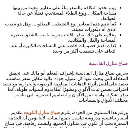
ويتم تحديد التكلفة والسعر بناءً على معايير معينة من بينها
مساحة المكان، ونوع الطلاء المستخدم، فضلًا عن حالة
الحوائط.
كما تضم هذه المعايير نوع التشطيب المطلوب، وهل هو تطيب
عادي أم ديكورات معينة.
وعلاوة على ذلك، نوفر باقات مغرية تناسب الشقق صغيرة
المساحة والفلل والمكاتب.
كذلك نقدم خصومات خاصة على المساحات الكبيرة أو عند
التعاقد على تشطيب أكثر من وحدة.
صباغ منازل القادسية
يحرص صباغ منازل القادسية بإشراف المعلم أبو مالك على تحقيق
المعادلة التي يبحث عنها كل عميل: جودة عالية مقابل سعر مناسب.
نعتمد على أفضل أنواع الدهانات المقاومة للرطوبة والحرارة، مع تنفيذ
احترافي يضمن ثبات الألوان ومظهرًا أنيقًا يدوم لسنوات طويلة. كما
نوفر تشكيلة واسعة من الألوان والتصاميم العصرية التي تناسب
مختلف الأذواق والمساحات.
ورغم هذا المستوى من الجودة، يلتزم
صباغ منازل الكويت
بتقديم
أسعار تنافسية مدروسة تناسب جميع الفئات، لأننا نؤمن أن الخدمة
المميزة يجب أن تكون في متناول الجميع، وليست رفاهية. في صباغ