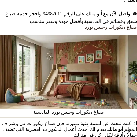
☎️ تواصل الآن مع أبو مالك على الرقم 94982011 واحجز خدمة صباغ
شقق وقسائم في القادسية بأفضل جودة وسعر مناسب.
صباغ ديكورات وجبس بورد
صباغ ديكورات وجبس بورد القادسية
إذا كنت تبحث عن لمسة فنية مميزة، فإن صباغ ديكورات في بإشراف
المعلم
أبو مالك
يقدم لك أحدث أعمال الديكورات العصرية التي تضيف
جمالًا وأناقة لكل ركن في منزلك.