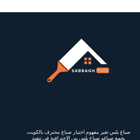
صباغ بلس تغير مفهوم اختيار صباغ محترف بالكويت.
يجمع صباغو صباغ بلس بين الاحترافية في تنفيذ