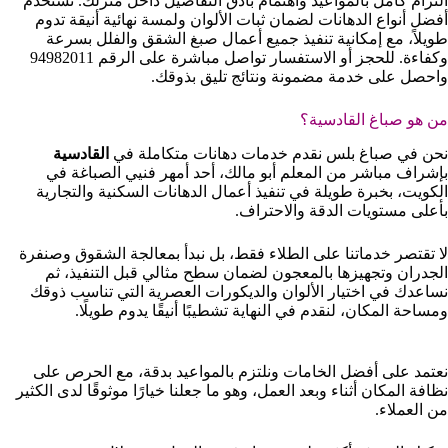
التزام كامل بالمواعيد واهتمام بأدق التفاصيل داخل منزلك. نستخدم
أفضل أنواع الدهانات لضمان ثبات الألوان ولمسة نهائية أنيقة تدوم
طويلاً، مع إمكانية تنفيذ جميع أعمال صبغ الشقق والفلل بسرعة
وكفاءة. للحجز أو الاستفسار تواصل مباشرة على الرقم 94982011
واحصل على خدمة مضمونة ونتائج تليق بذوقك.
من هو صباغ القادسية؟
نحن في صباغ بلس نقدم خدمات دهانات متكاملة في
القادسية
بإشراف مباشر من المعلم أبو مالك، أحد أمهر فنيي الصباغة في
الكويت، بخبرة طويلة في تنفيذ أعمال الدهانات السكنية والتجارية
بأعلى مستويات الدقة والاحتراف.
لا تقتصر خدماتنا على الطلاء فقط، بل نبدأ بمعالجة الشقوق وصنفرة
الجدران وتجهيزها بالمعجون لضمان سطح مثالي قبل التنفيذ، ثم
نساعدك في اختيار الألوان والديكورات العصرية التي تناسب ذوقك
ومساحة المكان، لنقدم في النهاية تشطيبًا أنيقًا يدوم طويلًا.
نعتمد على أفضل الخامات ونلتزم بالمواعيد بدقة، مع الحرص على
نظافة المكان أثناء وبعد العمل، وهو ما جعلنا خيارًا موثوقًا لدى الكثير
من العملاء.