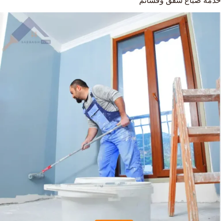
خدمة صباغ شقق وقسائم