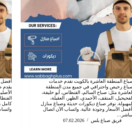
باغ المنطقة العاشرة بالكويت نقدم خدمات
أفضل م
باغ رخيص واحترافي في جميع مدن المنطقة
يقدم ص
لعاشرة مثل: صباح السالم، الفنطاس، أبو حليفة،
الأصلي
لفحيحيل، المنقف، الأحمدي، الظهر، العقيلة،
الفنطاس
لمهبولة. نوفر صباغ ديكورات حديثة وصباغ منازل
كامل ب
أفضل الأسعار وجودة عالية. واتساب الآن اتصال
واتسا
باشر…
فريق صباغ بلس
07.02.2026