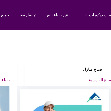
ات ديكورات
عن صباغ بلص
تواصل معنا
جميع 
صباغ منازل
باغ القادسية
صباغ ا