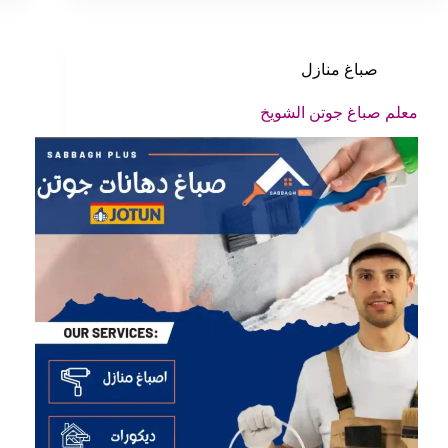
صباغ منازل
معلم صباغ جوتن الشويخ