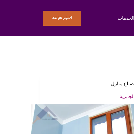
الخدمات
احجز موعد
صباغ منازل
لجابرية