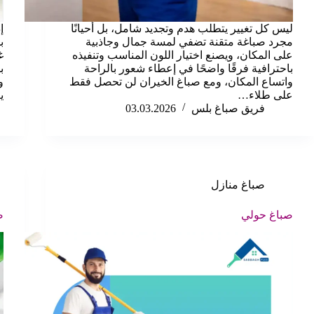
ليس كل تغيير يتطلب هدم وتجديد شامل، بل أحيانًا
إ
مجرد صباغة متقنة تضفي لمسة جمال وجاذبية
ب
على المكان، ويصنع اختيار اللون المناسب وتنفيذه
غ
باحترافية فرقًا واضحًا في إعطاء شعور بالراحة
ب
واتساع المكان، ومع صباغ الخيران لن تحصل فقط
و
على طلاء…
ي
فريق صباغ بلس
03.03.2026
صباغ منازل
صباغ حولي
ص