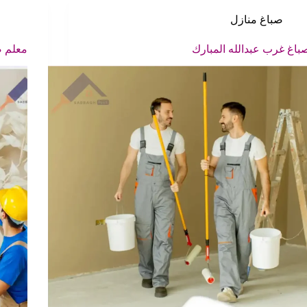
صباغ منازل
باغ غرب عبدالله المبارك
معلم ص