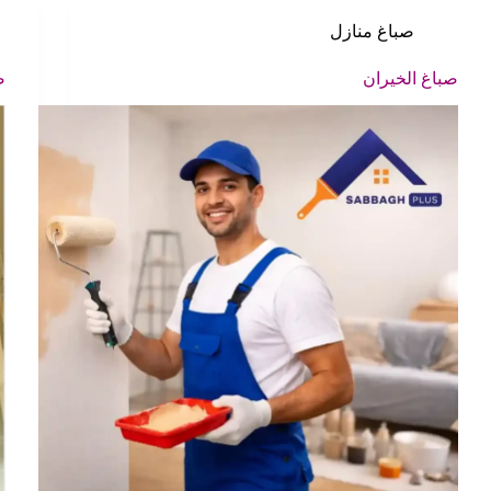
صباغ منازل
صباغ الخيران
ص