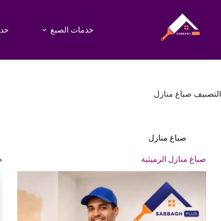
لتجاوز
لى
لمحتوى
خدمات الصبغ
خدم
التصنيف
صباغ منازل
صباغ منازل
صباغ منازل الرميثية
ص