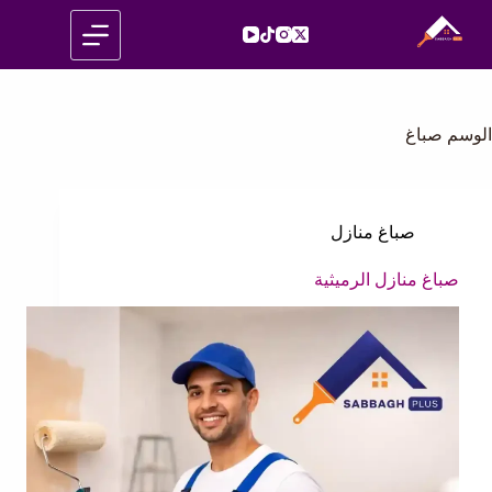
لتجاوز
لى
لمحتوى
الوسم
صباغ
صباغ منازل
صباغ منازل الرميثية